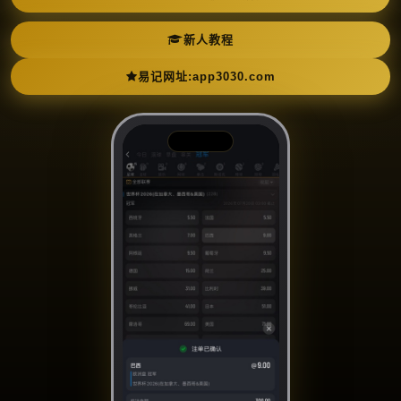
新人教程
易记网址:app3030.com